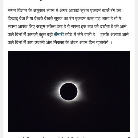
स्व्पन विज्ञान के अनुसार सपने में अगर आपको सूरज एकदम
काले
रंग का
दिखाई देता है या देखते देखते सूरज का रंग एकदम कला पड़ जाता है तो ये
सपना आपके लिए
अशुभ
संकेत देता है ये सपना इस बात को दर्शाता है की आने
वाले दिनों में आपको बहुत बड़ी
बीमारी
चपेटे में लेने वाली है । इसके अलावा आने
वाले दिनों में आप उदासी और
निरासा
के अंदर अपने दिन गुजारोगे ।