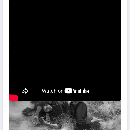
निकलने का कोई रास्ता नजर नहीं आ रहा होता है। उस दौरान आपको सपना आता
है जिसमे आप देखते है की आपके पास बगल में एक हरा पीला साँप बैठा । देखने में
वो बहुत ही ज्यादा सुंदर प्रतीत होता है तो ये सपना बताता है की जल्द ही आपका
बुरा दौर खातम हो जाएगा। आप जिस शुभ घड़ी का इंतजार कर रहे है वो शुभ घड़ी
आने वाली है। अगर आप नवविवाहित महिला या पुरुष है तो ये सपना आपके प्रेम
प्यार से जुड़ा है। जिसके अनुसार जल्द ही आप प्यार की गहराई पर पहुँचने वाले
है। आपका साथी आपसे निस्वार्थ प्रेम करने लग जाएगा। । अगर आपको पीला
हरा सर्प काट लेता है तो इसका अर्थ है की आने वाले दिनों में निर्बल व्यक्ति आपका
फाइदा उठाने वाले है।
लाल ओर पीला साँप दिखाई देने का सपना