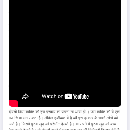
दोस्तों एक स्त्री के लिए संतान सुख सबसे बड़ा सुख माना जाता है। एक स्त्री
अपने आपको तभी तक पूर्ण स्त्री नहीं मानती जब तक वह माँ नहीं बन जाती है।
हमारे समाज में ऐसी स्त्री जिसको बच्चा ना हुआ हो उसे बांझ कहते है। महिला के
लिए बांझ शब्द एक गाली के समान है । हमारे समाज में ऐसे महिलाओं का तिरस्कार
किया जाता है। और तिरस्कार करने वाली महिलाएं ही होती है। इस प्रकार की
बुराई को हमारे समाज से खतम होनी चाहिए। बात करते है सपने की अगर आप
सपने में देखते है की किसी स्त्री की डिलिवरी हो रही है । तभी उस स्त्री को एक
साथ दो जुड़वा बच्चे पैदा होते है। तो ये सपना आपके लिए शुभ संकेत देता है ।
इसके अनुसार आने वाले दिनों में आपके परिवार में ढेर सारी खुशियाँ आएगी । अगर
आप किसी के यहाँ नौकरी करते है तो ये सपना आपकी तरकी और विकाश को
दर्शाता है।
सपने में पुरुष खुद की डिलिवरी देखे Sapne me
pursh ko bachchha hona
दोस्तों जिस व्यक्ति को इस प्रकार का सपना ना आया हो । उस व्यक्ति को ये एक
मजाखिया लग सकता है। लेकिन हकीकत ये है की इस प्रकार के सपने लोगों को
आते है। जिसमे पुरुष खुद को प्रेग्नेंट देखते है। या सपने में पुरुष खुद को बच्चा