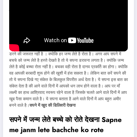
सपने में जन्म लेते बच्चे को हस्ते देखना Sapne
me janm lete bache ko hgaste
dekhna
दोस्तों अगर आप सपने में बच्चे को जन्म लेते ही रोते हुए देखते है । तो आपको
डरने की जरूरत नहीं है । क्योकि हर जन्म लेते है रोता है। अगर आप सपने में
बचचे को जन्म लेते है हस्ते देखते है तो ये सपना डरावना लगता है। क्योकि जन्म
लेते है कोई बच्चा रोता नहीं है। बचका वही रोता है दानव प्रकर्ति का होगा। क्योकि
वह आपकी बरबादी शुरू होने की खुशी में हंस सकता है। लेकिन बात करें सपने की
तो ये सपना दिखे गए संकेत के बिलकुल विपरीत अर्थ देता है। ये सपना इस बात का
संकेत देता है की आने वाले दिनों में आपको धन लाभ होने वाला है। आप पर माँ
लक्ष्मी का हाथ आश्रिवाद स्वरूप रहेने वाला है जिसके चलते आने वाले दिनों में आप
खूब पैसा कमान वाले है। ये सपना बताता है आने वाले दिनों में आप बहुत अमीर
बनने वाले है।
सपने में खुद की डिलिवरी देखना
सपने में जन्म लेते बच्चे को रोते देखना Sapne
me janm lete bachche ko rote