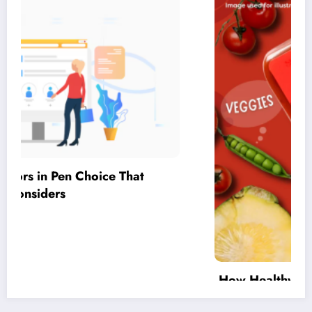
How Healthy Tomato Sauce for Children
Supports Everyday Meal Planning