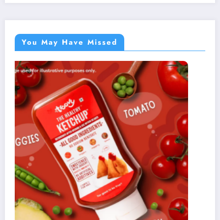
You May Have Missed
Plumbing Emergencies: Essential Guide for
Finding a Plumber Near Me
Home
disclaimer
Contact us
About us
Privacy Policy