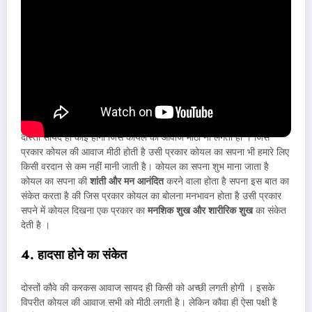
दोस्तों अगर आपको सपने में पेड़ पर बैठा एक उल्लू दिखाई देता है तो ये सपना
आपके लिए शुभ स्नाकेट माना जाता है,। ये सपना बताता है की आने व्लाए दिनों में
आपको अचानक से धन की प्रापती होने है। अगर बहुत सारे उल्लू पेड़ से आपकी
तरफ देख रहे है तो ये सपना खजाना मिलने का संकेत देता है।
3. शारीरिक और मानसिक सुख की प्रापती का संकेत
दोस्तो सायद ही कोई होगा जिसे कोयल की आवाज मीठी ना लगती हो । जिस
प्रकार कोयल की आवाज मीठी होती है उसी प्रकार कोयल का सपना भी हमारे लिए
किसी वरदान से कम नहीं मानी जाती है। कोयल का सपना शुभ माना जाता है
कोयल का सपना की
शांती और मन आनंदित
करने वाला होता है सपना इस बात का
संकेत करता है की जिस प्रकार कोयल का बोलना मनभावन होता है उसी प्रकार
सपने में कोयल दिखना एक प्रकार का
मनशिक शुख और शारीरिक शुख
का संकेत
देती है ।
4. हादसा होने का संकेत
दोस्तों कौवे की करकस आवाज सायद ही किसी को अच्छी लगती होगी । इसके
विपरीत कोयल की आवाज सभी को मीठी लगती है। लेकिन कौवा ही ऐसा पक्षी है