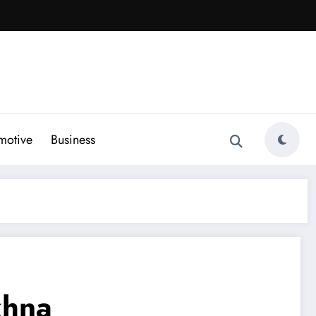
motive
Business
ekhna