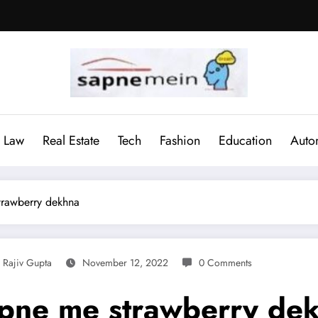
Law
Real Estate
Tech
Fashion
Education
Auto
 strawberry dekhna
Rajiv Gupta
November 12, 2022
0 Comments
ना Sapne me strawberry d