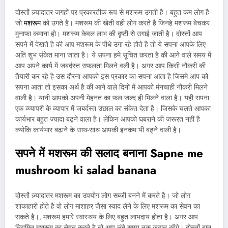
दोस्तों ज़्यादातर जगहों पर प्रकारतीक रूप से मशरूम उगती है। बहुत कम लोग है
जो
मशरूम
को उगते है। मशरूम की खेती वही लोग करते है जिनहे मशरूम बेचकर
मुनाफा कमाना हो। मशरूम केवल लाभ की दृष्टी से उगाई जाती है। दोस्तों आप
सपने में देखते है की आप मशरूम के पौधे उगा रहे होते है तो ये सपना आपके लिए
अति शुभ संकेत माना जाता है। ये सपना हमे सूचित करता है की आने वाले समय में
आप अपने कार्य में जबर्दस्त सफलता मिलने वली है। अगर आप किसी नौकरी की
तैयारी कर रहे है उस दौरना आपको इस प्रकार का सपना आता है जिसमे आप को
सपना आता तो इसका अर्थ है की आने वाले दिनों में आपको मंनचाही नौकरी मिलने
वाली है। यानी आपको अपनी मेहनत का फल जल्द ही मिलने वाला है। यही सपना
एक व्य्यापरी के व्यापार में जबर्दस्त उछाल का संकेत देता है। जिसके चलते आपका
कार्यभार बहुत ज्यादा बढ्ने वाला है। लेकिन आपको घबराने की जरूरत नहीं है
क्योकि कार्यभार बढ़ाने के साथ-साथ आपकी इनकम भी बढ्ने वाली है।
सपने में मशरूम की सलाद बनाना
Sapne me
mushroom ki salad banana
दोस्तों ज़्यादातर मशरूम का उपयोग लोग सब्जी बनने में करते है। जो लोग
शाकाहारी होते है वो लोग माशाहर जैसा स्वाद लेने के लिए मशरूम का सेवन का
सकते है।, मशरूम हमारे स्वास्थय के लिए बहुत लाभदाय होता है। अगर आप
नियमित मशरूम का सेवन करते है तो आप लंबे समय तक जवान रहेंगे। दोस्तों बात