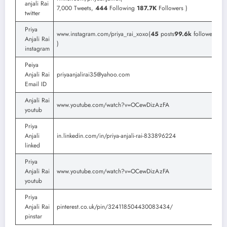
anjali Rai
7,000 Tweets,
444
Following
187.7K
Followers )
twitter
Priya
www.instagram.com/priya_rai_xoxo(
45
posts
99.6k
followers
1,8
Anjali Rai
)
instagram
Peiya
Anjali Rai
priyaanjalirai35@yahoo.com
Email ID
Anjali Rai
www.youtube.com/watch?v=OCewDizAzFA
youtub
Priya
Anjali
in.linkedin.com/in/priya-anjali-rai-833896224
linked
Priya
Anjali Rai
www.youtube.com/watch?v=OCewDizAzFA
youtub
Priya
Anjali Rai
pinterest.co.uk/pin/324118504430083434/
pinstar