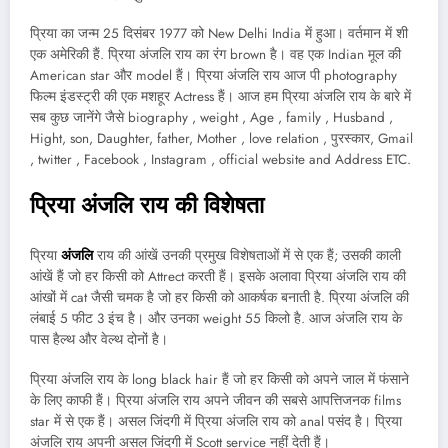
प्रिया का जन्म 25 दिसंबर 1977 को New Delhi India में हुआ। वर्तमान में शी
एक अमेरिकी हैं. प्रिया अंजलि राय का रंग brown है। वह एक Indian मूल की
American star और model हैं। प्रिया अंजलि राय आज पी photography
फिल्म इंडस्ट्री की एक मशहूर Actress हैं। आज हम प्रिया अंजलि राय के बारे में
सब कुछ जानेंगे जैसे biography , weight , Age , family , Husband ,
Hight, son, Daughter, father, Mother , love relation , पुरस्कार, Gmail
, twitter , Facebook , Instagram , official website and Address ETC.
प्रिया अंजलि राय की विशेषता
प्रिया
अंजलि
राय की आंखें उनकी प्रमुख विशेषताओं में से एक हैं; उसकी काली
आंखें हैं जो हर किसी को Attrect करती हैं। इसके अलावा प्रिया अंजलि राय की
आंखों में cat जैसी चमक है जो हर किसी को आकर्षक बनाती है. प्रिया अंजलि की
लंबाई 5 फीट 3 इंच है। और उनका weight 55 किलो है. आज अंजलि राय के
पास हैल्थ और वेल्थ दोनों है।
प्रिया अंजलि राय के long black hair हैं जो हर किसी को अपने जाल में फंसाने
के लिए काफी हैं। प्रिया अंजलि राय अपने जीवन की सबसे आपत्तिजनक films
star में से एक हैं। असल जिंदगी में प्रिया अंजलि राय को anal पसंद है। प्रिया
अंजलि राय अपनी असल जिंदगी में Scott service नहीं देती हैं।