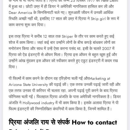
के नाम से भी जाना जाता है। प्रिया का जन्म 25 दिसंबर 1977 को New Delhi
में हुआ था। छोटी उम्र में ही डियर ने अमेरिकी नागरिकता हासिल कर ली और
Dear America के सिनसिनाटी चले गए। शुरुआती जीवन में उनकी आर्थिक
स्थिति अच्छी नहीं थी, इसलिए 17 साल की उम्र में प्रिया ने Strip girl के रूप में
काम करना शुरू कर दिया।
इस तरह प्रिया ने करीब 12 साल तक Striper के तौर पर काम करते हुए कई
शोज में काम किया। जहां कई बार उन्होंने लोगों के बीच कपड़े बांधकर लोगों का
मनोरंजन किया और साथ में उन्हें ऐसा करना पसंद था. इसी के चलते 2007 में
प्रिया को ऐड इंडस्ट्री से ऑफर मिला। प्रिया इस ऑफर से बहुत खुश हुईं और
उन्होंने आंख मूंदकर इस ऑफर को स्वीकार करते हुए एडुट इंडस्ट्री में कदम रख
दिया।
पी फिल्मों में काम करने के दौरान वह एरिज़ोना चली गईं औरMarketing at
Arizona State University की पढ़ाई की। एक तरफ उनकी पढ़ाई जारी रही और
एक तरफ उनका पी करियर भी चलता रहा. अपनी पढ़ाई पूरी करने के बाद प्रिया
फीनिक्स चली गईं। फिलहाल प्रिया अंजलि के पास अमेरिकी नागरिकता है। डियर
अंजलि ने Hollywood industry में भी काम किया है। इसके अलावा प्रिया ने पी
फिल्म इंडस्ट्री की निम्नलिखित कंपनियों में काम किया है, जिनमें शामिल हैं।
प्रिया अंजलि राय से संपर्क How to contact