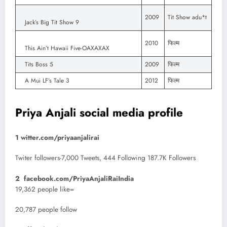
2009
Tit Show adu*t
Jack’s Big Tit Show 9
2010
फिल्म
This Ain’t Hawaii Five-OAXAXAX
Tits Boss 5
2009
फिल्म
A Mui LF’s Tale 3
2012
फिल्म
Priya Anjali social media profile
1 witter.com/priyaanjalirai
Twiter followers-7,000 Tweets, 444 Following 187.7K Followers
2
facebook.com/PriyaAnjaliRaiIndia
19,362 people like=
20,787 people follow