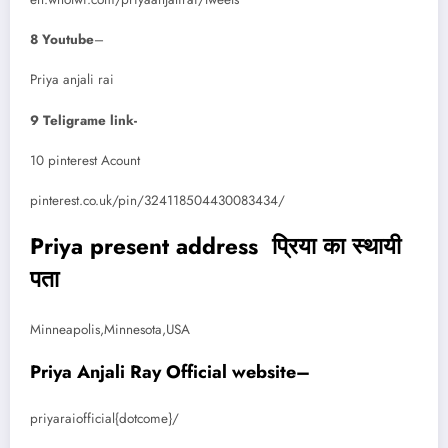
8
Youtube
–
Priya anjali rai
9 Teligrame link-
10 pinterest Acount
pinterest.co.uk/pin/324118504430083434/
Priya present address प्रिया का स्थायी
पता
Minneapolis,Minnesota,USA
Priya Anjali Ray Official website–
priyaraiofficial{dotcome}/