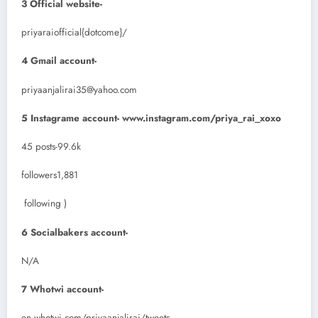
3 Official website-
priyaraiofficial{dotcome}/
4 Gmail account-
priyaanjalirai35@yahoo.com
5 Instagrame account- www.instagram.com/priya_rai_xoxo
45 posts-99.6k
followers1,881
following )
6 Socialbakers account-
N/A
7
Whotwi account-
en.whotwi.com/priyaanjalirai/tweets