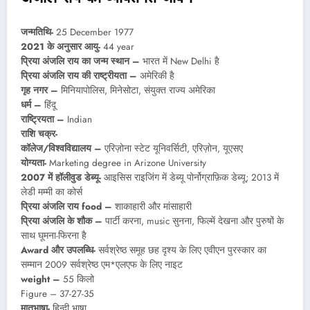
जन्मतिथि-
25 December 1977
2021 के अनुसार आयु-
44 year
प्रिया अंजलि राय का जन्म स्थान –
भारत में New Delhi है
प्रिया अंजलि राय की राष्ट्रीयता –
अमेरिकी है
गृह नगर –
मिनियापोलिस, मिनेसोटा, संयुक्त राज्य अमेरिका
धर्म –
हिंदू
राष्ट्रियता –
Indian
राशि चक्र-
कॉलेज/विश्वविद्यालय –
एरिज़ोना स्टेट यूनिवर्सिटी, एरिज़ोन, यूएसए
योग्यता-
Marketing degree in Arizone University
2007 में हॉलीवुड डेब्यू-
आइसिस राइजिंग में डेब्यू पोर्नोग्राफ़िक डेब्यू; 2013 में
लेडी मम्मी का कोर्स
प्रिया अंजलि राय food –
शाकाहारी और मांसाहारी
प्रिया अंजलि के शौक –
पार्टी करना, music सुनना, फिल्में देखना और पुरुषों के
साथ घूमना-फिरना है
Award और उपलब्धि-
सर्वश्रेष्ठ समूह छह दृश्य के लिए एवीएन पुरस्कार का
सम्मान 2009 सर्वश्रेष्ठ एम*एलएफ के लिए नाइट
weight –
55 किलो
Figure – 37-27-35
मातृभाषा-
हिन्दी भाषा