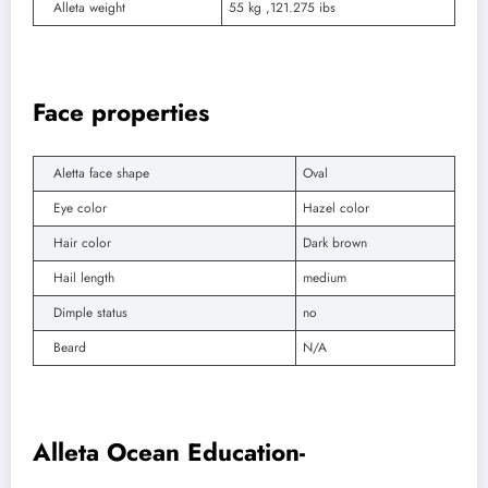
Alleta weight
55 kg ,121.275 ibs
Face properties
Aletta face shape
Oval
Eye color
Hazel color
Hair color
Dark brown
Hail length
medium
Dimple status
no
Beard
N/A
Alleta Ocean Education-