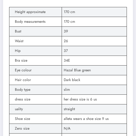
Height approximate
170 cm
Body measurements
170 cm
Bust
39
Waist
26
Hip
37
Bra size
34E
Eye colour
Hazal Blue green
Hair color
Dark black
Body type
slim
dress size
her dress size is 6 us
uality
straight
Shoe size
alleta wears a shoe size 9 us
Zero size
N/A