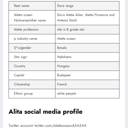
Real name
Dora varga
Aletta ocean
Doris Aletta Alien, Aletta Florencia and
Nickname/other name
Artemis Gold
Aletta profession
she is B grade star
p industry name
Aletta ocean
S*x/gender
female
Star sign
Nakshatra
Country
Hungary
Capital
Budapest
Citizenship
French
Ethnic group
white people
Alita social media profile
Twitter account- twitter.com/alettaoceanAXAXAX