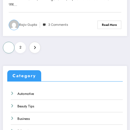
जब…
Rajiv Gupta
3 Comments
Read More
Posts
1
2
pagination
Category
Automotive
Beauty Tips
Business